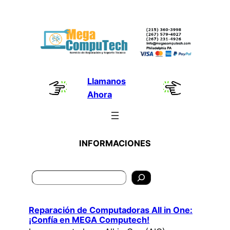
Skip
to
content
Llamanos
Ahora
INFORMACIONES
Search
Reparación de Computadoras All in One:
¡Confía en MEGA Computech!